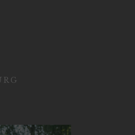
N
URG