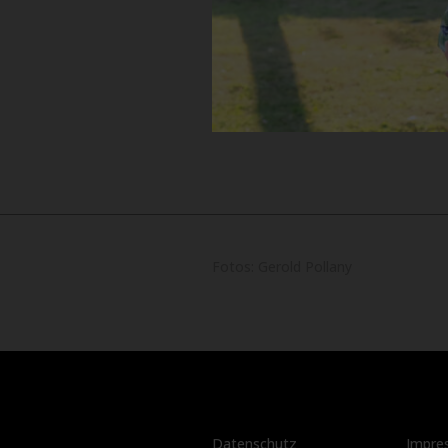
Fotos: Gerold Pollany
Datenschutz
Impre